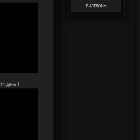
биатлона
14 день 1