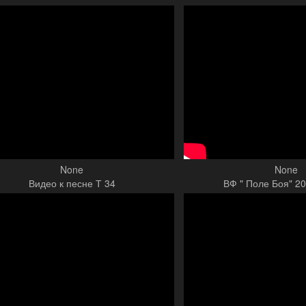
None
None
Видео к песне Т 34
ВФ " Поле Боя" 20