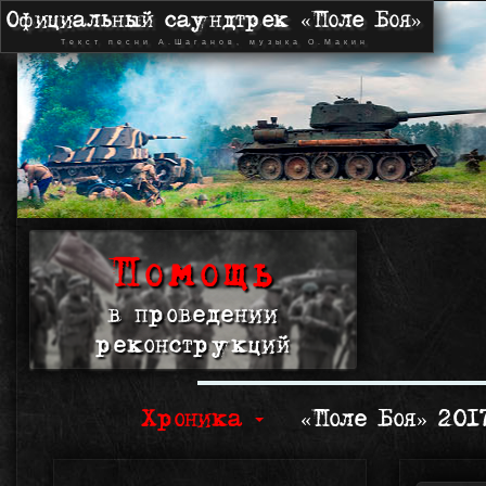
Официальный саундтрек «Поле Боя»
Текст песни А.Шаганов, музыка О.Макин
Помощь
в проведении
реконструкций
Хроника
«Поле Боя» 20