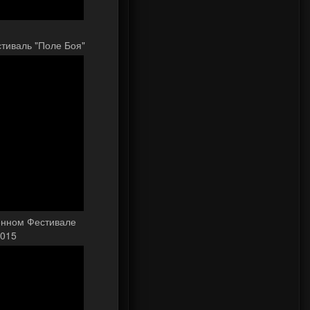
тиваль "Поле Боя"
оенном Фестивале
2015