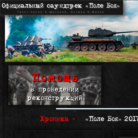
Официальный саундтрек «Поле Боя»
Текст песни А.Шаганов, музыка О.Макин
Помощь
в проведении
реконструкций
Хроника
«Поле Боя» 20