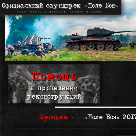
Официальный саундтрек «Поле Боя»
Текст песни А.Шаганов, музыка О.Макин
Помощь
в проведении
реконструкций
Хроника
«Поле Боя» 20