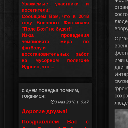
Уважаемые участники и
стра
посетители!
состо
Сообщаем Вам, что в 2018
люде
году Военного Фестиваля
воору
"Поле Боя" не будет!!
Из-за проведения
Орга
чемпионата мира по
военн
футболу и
фест
восстановительных работ
имит
на мусорном полигоне
двига
Ядрово, что ...
Инте
связи
фрон
С ДНЕМ ПОБЕДЫ! ПОМНИМ,
сохр
ГОРДИМСЯ!
люде
9 мая 2018 г. 9:47
Дорогие друзья!
Поздравляем Вас с