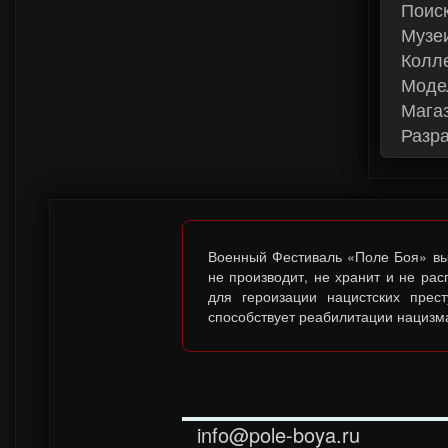
Поис
Музеи
Колле
Модел
Магаз
Разра
Военный Фестиваль «Поле Боя» выс
не производит, не хранит и не ра
для героизации нацистских прес
способствует реабилитации нацизма
info@pole-boya.ru