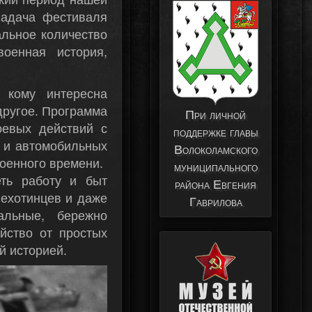
Задача фестиваля
альное количество
оенная история,
 кому интересна
другое. Программа
При личной
оевых действий с
поддержке главы
х и автомобильных
Волоколамского
военного времени.
муниципального
еть работу и быт
района Евгения
 пехотинцев и даже
Гаврилова
альные, бережно
йство от простых
й историей.