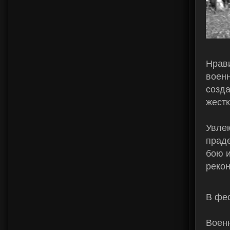
Нрави
военн
созд
жестк
Увлек
праде
бою и
рекон
В фе
Военн