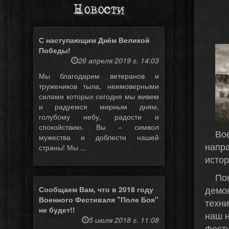
Новости
С наступающим Днём Великой
Победы!
26 апреля 2019 г. 14:03
Мы благодарим ветеранов и
тружеников тыла, неимоверными
силами которых сегодня мы живем
и радуемся мирным дням,
голубому небу, радости и
спокойствию. Вы – символ
Во
мужества и доблести нашей
напр
страны! Мы ...
истор
По
демо
Сообщаем Вам, что в 2018 году
Военного Фестиваля "Поле Боя"
техни
не будет!!
наш н
5 июля 2018 г. 11:08
Фест