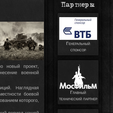
Партнеры
Генеральный
спонсор
о новый проект,
несение военной
иций. Наглядная
Главный
местности боевой
технический партнер
зованием которого,
ский период нашей