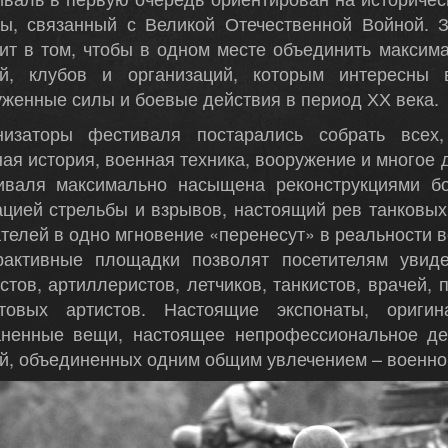
ны, связанный с Великой Отечественной Войной. 
ит в том, чтобы в одном месте объединить максим
й, клубов и организаций, которым интересны в
женные силы и боевые действия в период ХХ века.
низаторы фестиваля постарались собрать всех,
ая история, военная техника, вооружение и многое 
иваля максимально насыщена реконструкциями б
ацией стрельбы и взрывов, настоящий рев танковы
телей в одно мгновение «перенесут» в реальности 
рактивные площадки позволят посетителям увид
стов, артиллеристов, летчиков, танкистов, врачей,
товых артистов. Настоящие экспонаты, оригин
аненные вещи, настоящее непрофессиональное де
й, объединенных одним общим увлечением – военно