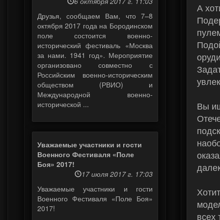
6 октября 2017 г. 11:03
А хо
Друзья, сообщаем Вам, что 7–8
Подер
октября 2017 года на Бородинском
пулем
поле состоится военно-
Подой
исторический фестиваль «Москва
оруди
за нами. 1941 год». Мероприятие
организовано совместно с
Задат
Российским военно-историческим
увле
обществом (РВИО) и
Международной военно-
Вы ищ
исторической ...
Отече
подск
наобо
Уважаемые участники и гости
оказа
Военного Фестиваля «Поле
Боя» 2017!
дале
17 июля 2017 г. 17:03
Уважаемые участники и гости
Хотит
Военного Фестиваля «Поле Боя»
модел
2017!
всех 