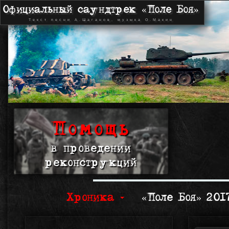
Официальный саундтрек «Поле Боя»
Текст песни А.Шаганов, музыка О.Макин
Помощь
в проведении
реконструкций
Хроника
«Поле Боя» 20