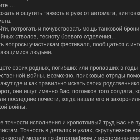
тите …
жать и ощутить тяжесть в руке от автомата, винтовк
ета.
ти, потрогать и почувствовать мощь танковой брони
йных стволов, тесноту боевого отделения…
ь вопросы участникам фестиваля, пообщаться с ин
кающимися людьми.
ете своих родных, погибших или пропавших в годы
ственной Войны. Возможно, поисковые отряды помо
ажут где и как правильно искать своих родственнико
рот, они ищут именно Вас, потомков того солдата, к
ли последние почести, когда нашли его и захоронили
кой войны.
е точности исполнения и кропотливый труд Вас не пу
истам. Точность в деталях и узлах, скрупулезное в
тонкостей модели по фотографиям и воспоминаниям