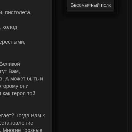
Бессмертный полк
Федерации
и, пистолета,
, холод
тересными,
 Великой
гут Вам,
в. А может быть и
оторому они
 как героя той
гает? Тогда Вам к
осстановление
. Многие грозные