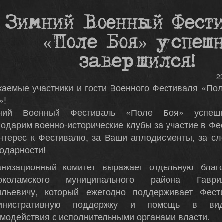
Зимний Военный Фест
«Поле Боя» успешн
завершился!
2
жаемые участники и гости Военного Фестиваля «По
»!
ний Военный Фестиваль «Поле Боя» успешн
одарим военно-исторические клубы за участие в Фес
интерес к Фестивалю, за Ваши аплодисменты, за с
одарности!
анизационный комитет выражает отдельную благ
околамского муниципального района Гавр
ильевичу, который ежегодно поддерживает Фест
инистративную поддержку и помощь в вид
модействия с исполнительными органами власти.