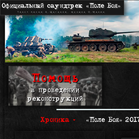
Официальный саундтрек «Поле Боя»
Текст песни А.Шаганов, музыка О.Макин
Помощь
в проведении
реконструкций
Хроника
«Поле Боя» 20