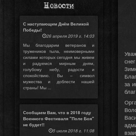
Новости
С наступающим Днём Великой
Победы!
26 апреля 2019 г. 14:03
Мы благодарим ветеранов и
тружеников тыла, неимоверными
Ува
силами которых сегодня мы живем
снег
и радуемся мирным дням,
Зим
голубому небу, радости и
спокойствию. Вы – символ
Благ
мужества и доблести нашей
за 
страны! Мы ...
благ
Орг
Вол
Сообщаем Вам, что в 2018 году
Вас
Военного Фестиваля "Поле Боя"
адм
не будет!!
5 июля 2018 г. 11:08
взаи