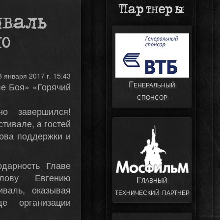
Партнеры
иваль
о
3 января 2017 г. 15:43
Генеральный
ле Боя» «Горячий
спонсор
о завершился!
тивале, а гостей
лова поддержки и
одарность Главе
илову Евгению
Главный
иваль, оказывая
технический партнер
е организации