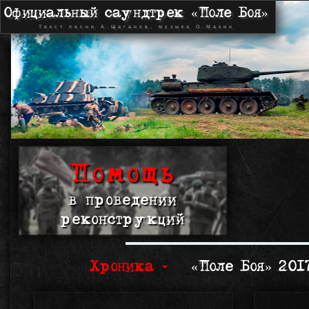
Официальный саундтрек «Поле Боя»
Текст песни А.Шаганов, музыка О.Макин
Помощь
в проведении
реконструкций
Хроника
«Поле Боя» 20