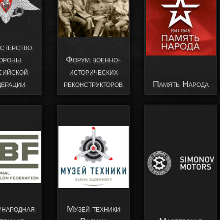
стерство
Форум военно-
ороны
исторических
сийской
реконструкторов
Память Народа
ерации
народная
Музей техники