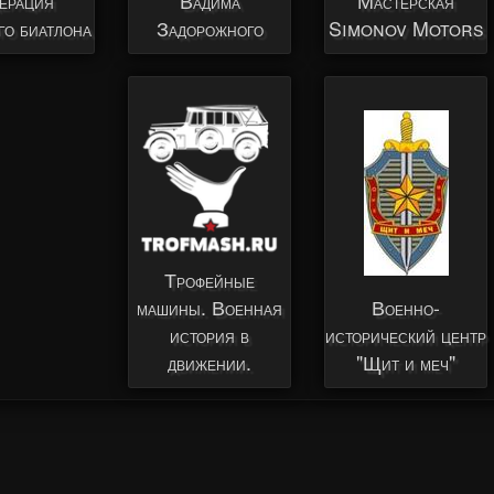
ерация
Вадима
Мастерская
го биатлона
Задорожного
Simonov Motors
Трофейные
Военно-
машины. Военная
исторический центр
история в
"Щит и меч"
движении.