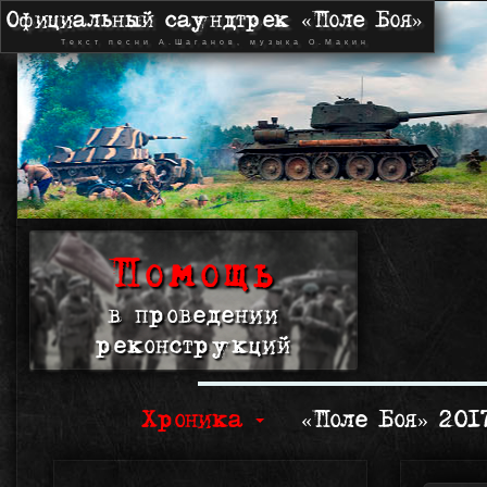
Официальный саундтрек «Поле Боя»
Текст песни А.Шаганов, музыка О.Макин
Помощь
в проведении
реконструкций
Хроника
«Поле Боя» 20