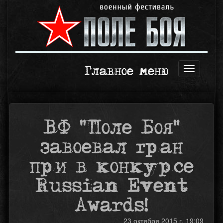
Главное меню
Открыть
навигаци
ВФ "Поле Боя"
завоевал гран
при в конкурсе
Russian Event
Awards!
23 октября 2015 г. 19:09