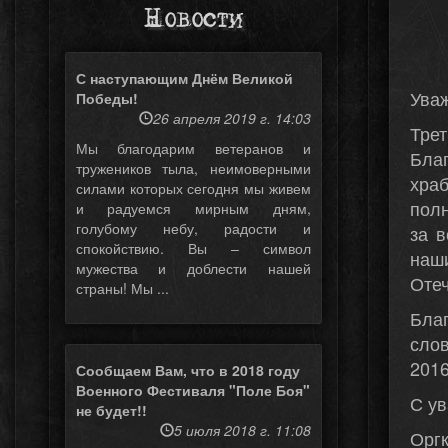
Новости
С наступающим Днём Великой
Уваж
Победы!
26 апреля 2019 г. 14:03
Тре
Мы благодарим ветеранов и
Благ
тружеников тыла, неимоверными
хра
силами которых сегодня мы живем
пол
и радуемся мирным дням,
голубому небу, радости и
за в
спокойствию. Вы – символ
наш
мужества и доблести нашей
Отеч
страны! Мы ...
Бла
сло
2016
Сообщаем Вам, что в 2018 году
Военного Фестиваля "Поле Боя"
С у
не будет!!
5 июля 2018 г. 11:08
Оргк