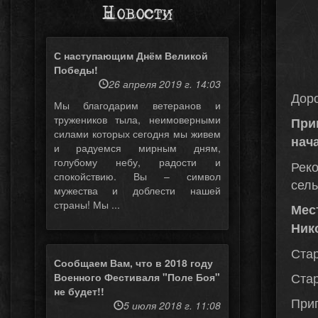
Новости
С наступающим Днём Великой
Победы!
26 апреля 2019 г. 14:03
Доро
Мы благодарим ветеранов и
тружеников тыла, неимоверными
При
силами которых сегодня мы живем
нач
и радуемся мирным дням,
голубому небу, радости и
Рек
спокойствию. Вы – символ
сель
мужества и доблести нашей
страны! Мы ...
Мес
Ник
Стар
Сообщаем Вам, что в 2018 году
Стар
Военного Фестиваля "Поле Боя"
не будет!!
При
5 июля 2018 г. 11:08