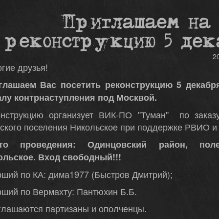
Приглашаем на
реконструкцию 5 дек
2
гие друзья!
глашаем Вас посетить реконструкцию 5 декабр
алу контрнаступления под Москвой.
онструкцию организует ВИК-ПО "Туман" по заказ
ского поселения Никольское при поддержке РВИО и 
то проведения: Одинцовский район, пол
ольское. Вход свободный!!!
ший по КА: дима1977 (Быстров Дмитрий);
ший по Вермахту: Пантюхин Б.Б.
глашаются партизаны и ополченцы.