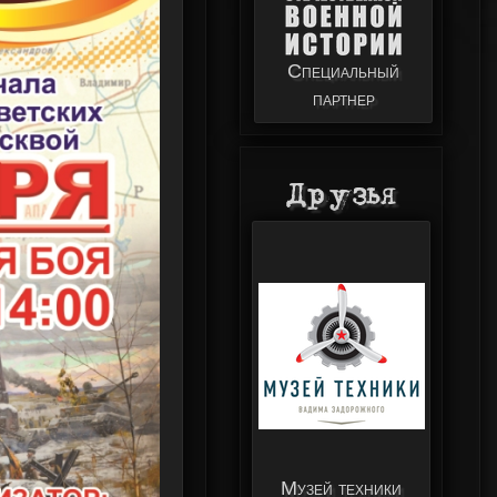
Специальный
партнер
Друзья
Министерство
обороны
Музей техники
Российской