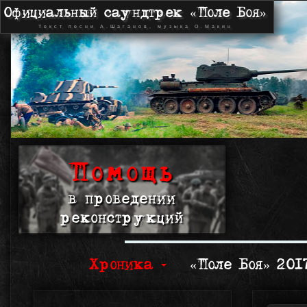
Официальный саундтрек «Поле Боя»
Текст песни А.Шаганов, музыка О.Макин
Помощь
в проведении
реконструкций
Хроника
«Поле Боя» 20