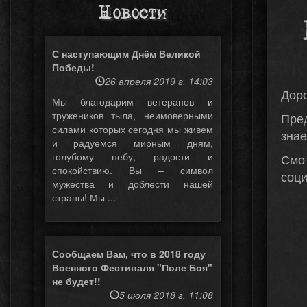
Новости
С наступающим Днём Великой
Победы!
26 апреля 2019 г. 14:03
Доро
Мы благодарим ветеранов и
тружеников тыла, неимоверными
Пред
силами которых сегодня мы живем
знае
и радуемся мирным дням,
голубому небу, радости и
Смо
спокойствию. Вы – символ
соци
мужества и доблести нашей
страны! Мы ...
Сообщаем Вам, что в 2018 году
Военного Фестиваля "Поле Боя"
не будет!!
5 июля 2018 г. 11:08