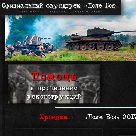
Официальный саундтрек «Поле Боя»
Текст песни А.Шаганов, музыка О.Макин
Помощь
в проведении
реконструкций
Хроника
«Поле Боя» 20