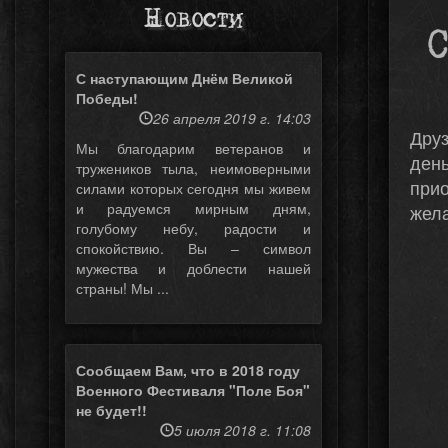
Новости
С наступающим Днём Великой
Победы!
26 апреля 2019 г. 14:03
Друз
Мы благодарим ветеранов и
ден
тружеников тыла, неимоверными
прио
силами которых сегодня мы живем
и радуемся мирным дням,
жела
голубому небу, радости и
спокойствию. Вы – символ
мужества и доблести нашей
страны! Мы ...
Сообщаем Вам, что в 2018 году
Военного Фестиваля "Поле Боя"
не будет!!
5 июля 2018 г. 11:08