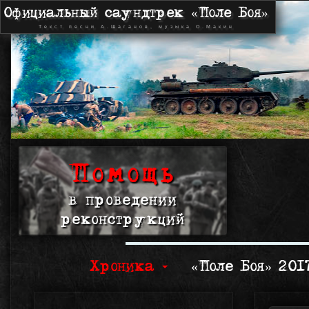
Официальный саундтрек «Поле Боя»
Текст песни А.Шаганов, музыка О.Макин
Помощь
в проведении
реконструкций
Хроника
«Поле Боя» 20