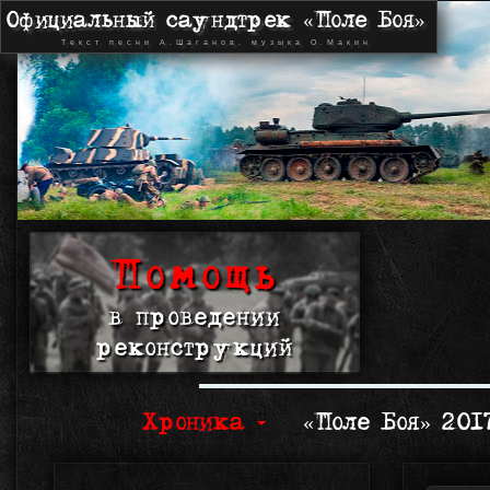
Официальный саундтрек «Поле Боя»
Текст песни А.Шаганов, музыка О.Макин
Помощь
в проведении
реконструкций
Хроника
«Поле Боя» 20