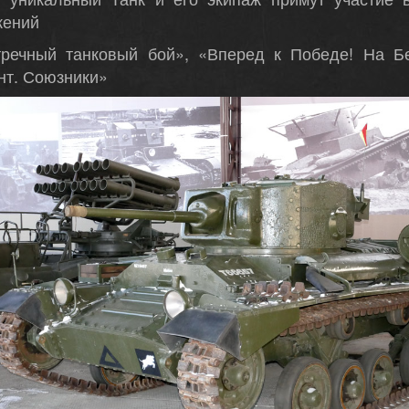
жений
тречный танковый бой», «Вперед к Победе! На Бе
нт. Союзники»