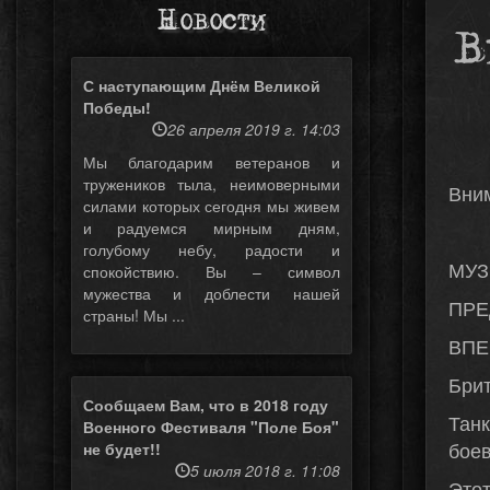
Новости
В
С наступающим Днём Великой
Победы!
26 апреля 2019 г. 14:03
Мы благодарим ветеранов и
тружеников тыла, неимоверными
Вним
силами которых сегодня мы живем
и радуемся мирным дням,
голубому небу, радости и
МУЗ
спокойствию. Вы – символ
мужества и доблести нашей
ПРЕ
страны! Мы ...
ВПЕ
Брит
Сообщаем Вам, что в 2018 году
Танк
Военного Фестиваля "Поле Боя"
боев
не будет!!
5 июля 2018 г. 11:08
Это