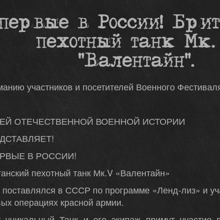
первые в России! Бри
пехотный танк Мк.
"Валентайн".
анию участников и посетителей Военного Фестивал
ЕЙ ОТЕЧЕСТВЕННОЙ ВОЕННОЙ ИСТОРИИ
ДСТАВЛЯЕТ!
РВЫЕ В РОССИИ!
анский пехотный танк Мк.V «Валентайн»
 поставлялся в СССР по программе «Ленд-лиз» и уч
ых операциях красной армии.
т уникальный Танк и его экипаж примут участие в