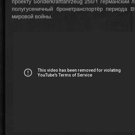
проекту Sonderkraftfahrzeug 250/1 германский л
полугусеничный бронетранспортёр периода В
мировой войны.