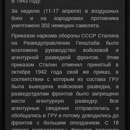
В 1943 году:
За неделю (11-17 апреля) в воздушных
боях и на аэродромах противника
уничтожено 302 немецких самолета.
Приказом наркома обороны СССР Сталина
на Разведуправлении Генштаба было
возложено руководство войсковой и
агентурной разведкой фронтов. Этим
приказом Сталин отменил принятый в
октябре 1942 года свой же приказ, в
соответствии с которым из состава ГРУ
была выведена войсковая разведка, а
разведотделам фронтов было запрещено
вести агентурную разведку. Все
агентурные сведения отправлялись и
обобщались в ГРУ и потому доводились до
фронтов с большим опозданием. С 18
апреля разведотделы фронтов получили