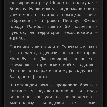
форсировали реку Шпрее на подступах к
Берлину. Наши войска продолжали бои по
уничтожению остатков немецких войск,
отброшенных в район Пиллау. Южнее
города Ратибор занято 30 населенных
пунктов, на территории Чехословакии –
еще 10.
Союзники уничтожили в Рурском «мешке»
21-ю немецкую дивизию и заняли города
Магдебург и Дюссельдорф, после чего
окруженные германские войска сдались.
Это привело к фактическому распаду всего
Западного фронта.
В Голландии немцы проделали брешь в
плотине у Хук-ван-Холланд, и воды
Зендер-Зе хлынули по направлению к
Амстердаму. Канадская 1-я армия