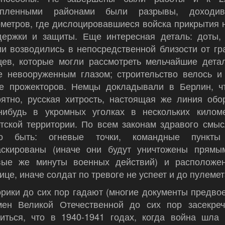
епленными районами были разрывы, доходи
метров, где дислоцировавшиеся войска прикрытия 
держки и защиты. Еще интересная деталь: доты,
и возводились в непосредственной близости от гр
цев, которые могли рассмотреть мельчайшие детал
е невооруженным глазом; строительство велось и
те прожекторов. Немцы докладывали в Берлин, ч
оятно, русская хитрость, настоящая же линия обо
-нибудь в укромных уголках в нескольких килом
етской территории. По всем законам здравого смы
о быть: огневые точки, командные пункт
аскированы (иначе они будут уничтожены прямы
вые же минуты военных действий) и расположе
ице, иначе солдат по тревоге не успеет и до пулеме
рики до сих пор гадают (многие документы предво
мен Великой Отечественной до сих пор засекреч
читься, что в 1940-1941 годах, когда война шла 