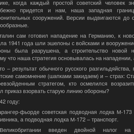
ике, когда каждый простой советский человек зн
збежно придется и нам, наша западная границ
ронительных сооружений. Версии выдвигаются до с
нообразные.
Сталин сам готовил нападение на Германию, к нов
ла 1941 года шли эшелоны с войсками и вооружени
роны была разрушена, а строительство новой н
му что наша стратегия основывалась на нападении, 
то – результат обычного русского разгильдяйства,
тские самомнение (шапками закидаем) и – страх: Ст
ревзойденным стратегом, кто осмелился возразит
л приказ взорвать старую линию обороны?
42 году:
арангер-фьорде советская подводная лодка М-173 
ивника, а подводная лодка М-172 – транспорт.
еликобритании введен двойной налог на