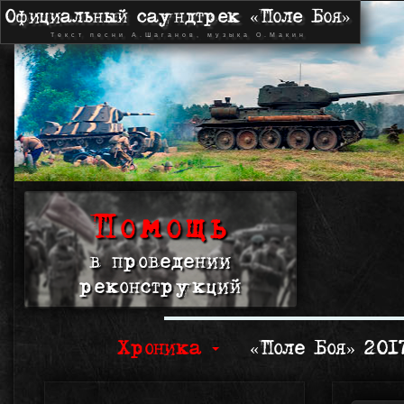
Официальный саундтрек «Поле Боя»
Текст песни А.Шаганов, музыка О.Макин
Помощь
в проведении
реконструкций
Хроника
«Поле Боя» 20