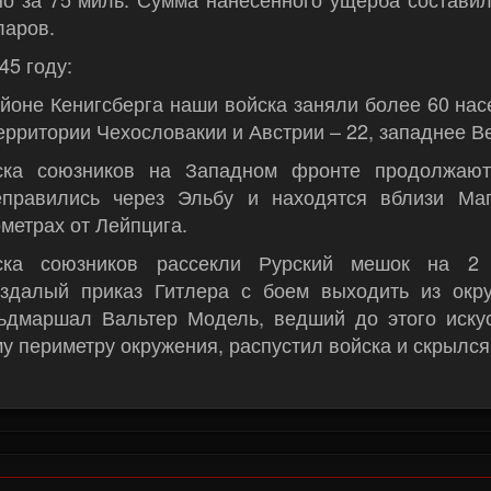
ларов.
45 году:
йоне Кенигсберга наши войска заняли более 60 нас
ерритории Чехословакии и Австрии – 22, западнее В
ска союзников на Западном фронте продолжают 
еправились через Эльбу и находятся вблизи Ма
метрах от Лейпцига.
ска союзников рассекли Рурский мешок на 2 
оздалый приказ Гитлера с боем выходить из окру
ьдмаршал Вальтер Модель, ведший до этого иску
у периметру окружения, распустил войска и скрылся