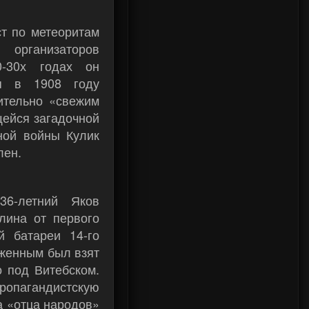
ст по метеоритам
 организаторов
0-30х годах он
ия в 1908 году
сительно «свежим
щейся загадочной
ной войны Кулик
лен.
36-летний Яков
лина от первого
й батареи 14-го
уженным был взят
о под Витебском.
ропагандистскую
а «отца народов»