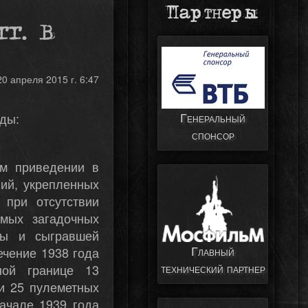
Партнеры
г. в
20 апреля 2015 г. 6:47
Генеральный
оды:
спонсор
ом приведении в
ий, укрепленных
 при отсутствии
амых загадочных
ны и сыгравшей
Главный
ечение 1938 года
технический партнер
ной границе 13
и 25 пулеметных
начале 1939 года