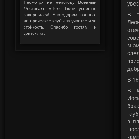
Несмотря на непогоду Военный
увес
Фестиваль «Поле Боя» успешно
В н
завершился! Благодарим военно-
исторические клубы за участие и за
Лео
стойкость. Спасибо гостям и
оте
зрителям ...
сов
зна
сле
при
добр
В 19
В к
Иос
бра
гауб
в п
Пос
камп