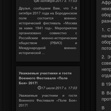
6 октября 2017 г. 11:03
Афр
неи
Друзья, сообщаем Вам, что 7–8
октября 2017 года на Бородинском
обо
поле состоится военно-
раз
исторический фестиваль «Москва
за нами. 1941 год». Мероприятие
1. 
организовано совместно с
нача
Российским военно-историческим
обо
обществом (РВИО) и
пото
Международной военно-
исторической ...
2. Э
сове
неп
Уважаемые участники и гости
отда
Военного Фестиваля «Поле
Боя» 2017!
В 19
17 июля 2017 г. 17:03
В В
Уважаемые участники и гости
прот
Военного Фестиваля «Поле Боя»
2017!
В В