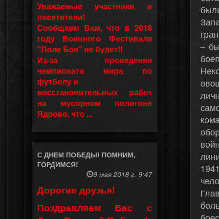
Уважаемые участники и
был
посетители!
Зап
Сообщаем Вам, что в 2018
гра
году Военного Фестиваля
– б
"Поле Боя" не будет!!
бое
Из-за проведения
Нек
чемпионата мира по
футболу и
ово
восстановительных работ
лич
на мусорном полигоне
сам
Ядрово, что ...
ком
обо
войн
С ДНЕМ ПОБЕДЫ! ПОМНИМ,
лин
ГОРДИМСЯ!
1941
9 мая 2018 г. 9:47
чело
Дорогие друзья!
Гла
бол
Поздравляем Вас с
бое