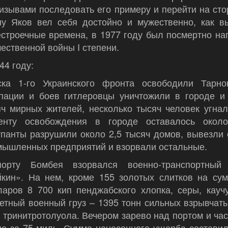
изывами последовать его примеру и перейти на сто
ну Яков вел себя достойно и мужественно, как в
естроечные времена, в 1977 году был посмертно н
ественной войны I степени.
44 году:
ска 1-го Украинского фронта освободили Тарно
упации и боев гитлеровцы уничтожили в городе и 
яч мирных жителей, несколько тысяч человек угна
енту освобождения в городе оставалось около
упанты разрушили около 2,5 тысяч домов, вывезли
мышленных предприятий и взорвали остальные.
орту Бомбея взорвался военно-транспортный
йкин». На нем, кроме 155 золотых слитков на су
ларов 8 700 кип пенджабского хлопка, серы, кауч
етный военный груз – 1395 тонн сильных взрывчат
 тринитротолуола. Вечером зарево над портом и ча
но за 75 миль. Сумма нанесенного ущерба состави