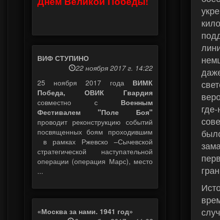
Днем Великой Победы!
укр
кило
под
лини
ВИФ СТУПИНО
нем
22 ноября 2017 г. 14:22
даж
25 ноября 2017 года
ВИМК
све
Победа, ОВИК Гвардия
вер
совместно с
Военным
где
Фестивалем "Поле Боя"
сов
проводит реконструкцию событий
посвященных боям проходившим
был
в рамках Ржевско –Сычевской
зам
стратегической наступательной
пер
операции (операция Марс), место
гран
...
Исто
вре
слу
«Москва за нами. 1941 год»