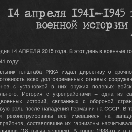
14 апреля 1941-1945 г
военной истории
дня 14 АПРЕЛЯ 2015 года. В этот день в военные г
41 году:
альник генштаба РККА издал директиву о срочн
готовность всех долговременных огневых сооружен
онов с установкой в них оружия полевых войск
ельного. История с укрепрайонами – одна из с
двоенных историй, связанных с обороной стра
овую роль после нападения Германии на СССР. В т
и реконструированы все имевшиеся на запад
епрайонов, составлявшие их гарнизоны насчитывал
льонов (18 тысяч человек). В конце 1938-го и в 