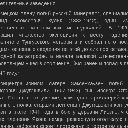
елительные заведения.
емецком плену погиб русский минералог, специали
нид Алексеевич Кулик (1883-1942), один из
чественных метеоритных исследований. В 192
ершил множество экспедиций к месту паден
менитого Тунгусского метеорита и собрал по отно
дам» основные сведения по этой до сих пор остаю
родной катастрофе. В начале Великой Отечествен
овольцем ушел в ополчение, был ранен и попал в п
43 году:
онцентрационном лагере Заксенхаузен погиб 
ифович Джугашвили (1907-1943), сын Иосифа Ста
ка. Попав в окружение, командир артиллерийско
ичного полка, старший лейтенант Джугашвили конт
лен в июле 1941 года в бою у деревни Лиозно, чт
ле пленения Якова немцы развернули оголтелую п
анию, забросав фронт листовками с портретом сын