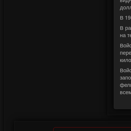
дол
В 19
В ра
на т
Вой
пер
кило
Вой
зап
фел
всем