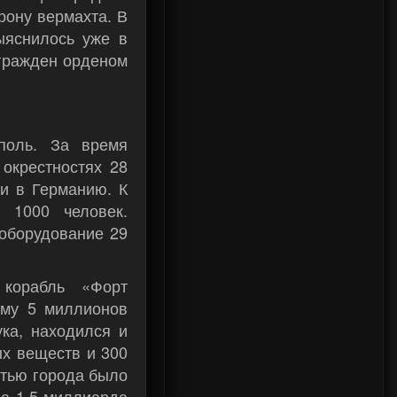
рону вермахта. В
ыяснилось уже в
агражден орденом
поль. За время
окрестностях 28
ли в Германию. К
 1000 человек.
 оборудование 29
 корабль «Форт
мму 5 миллионов
ука, находился и
ых веществ и 300
стью города было
ла 1,5 миллиарда