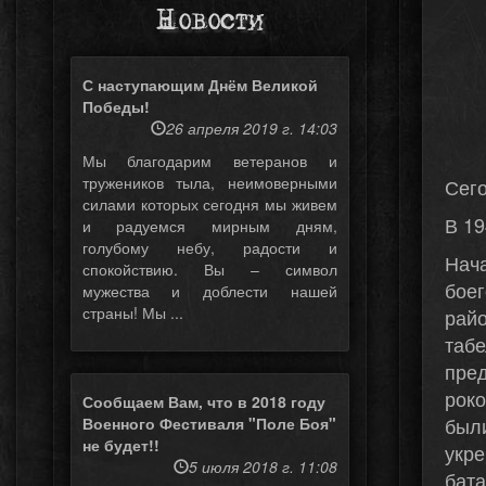
Новости
С наступающим Днём Великой
Победы!
26 апреля 2019 г. 14:03
Мы благодарим ветеранов и
тружеников тыла, неимоверными
Сего
силами которых сегодня мы живем
В 19
и радуемся мирным дням,
голубому небу, радости и
Нач
спокойствию. Вы – символ
бое
мужества и доблести нашей
страны! Мы ...
рай
таб
пре
рок
Сообщаем Вам, что в 2018 году
был
Военного Фестиваля "Поле Боя"
не будет!!
укр
5 июля 2018 г. 11:08
бата