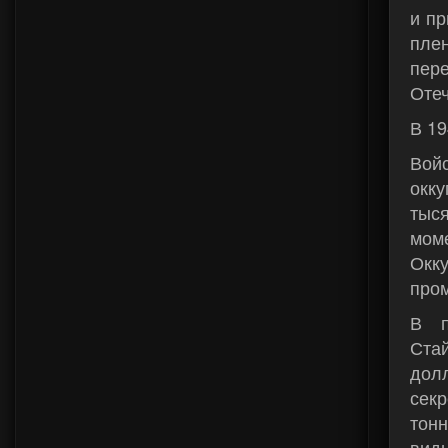
и пр
пле
пер
Отеч
В 19
Вой
окк
тыс
мом
Окк
про
В п
Ста
дол
секр
тонн
вид