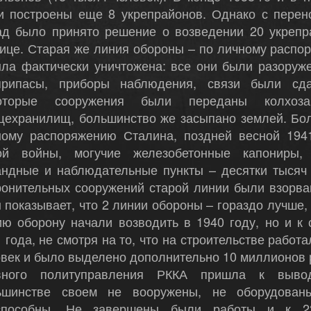
и построены еще 8 укрепрайонов. Однако с перен
ад было принято решение о возведении 20 укрепр
нице. Старая же линия обороны – по личному расп
ыла фактически уничтожена: все они были разоруж
припасы, приборы наблюдения, связи были сд
оторые сооружения были переданы колхоз
щехранилищ, большинство же засыпано землей. Бол
ному распоряжению Сталина, поздней весной 1941
ой войны, могучие железобетонные капониры, 
андные и наблюдательные пункты – десятки тысяч
ронительных сооружений старой линии были взорва
 показывает, что 2 линии обороны – гораздо лучше,
ию оборону начали возводить в 1940 году, но и к
 года, не смотря на то, что на строительстве работ
век и было выделено дополнительно 10 миллионов 
вного политуправления РККА пришла к выво
ьшинстве своем не вооружены, не оборудован
способны. Не завершены были работы и к 2