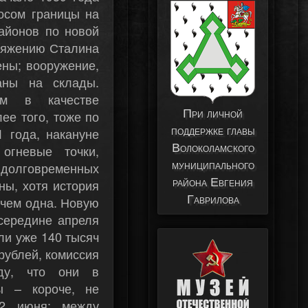
осом границы на
айонов по новой
оряжению Сталина
ены; вооружение,
аны на склады.
ам в качестве
При личной
ее того, тоже по
поддержке главы
 года, накануне
Волоколамского
огневые точки,
муниципального
 долговременных
района Евгения
ны, хотя история
Гаврилова
 чем одна. Новую
 середине апреля
али уже 140 тысяч
рублей, комиссия
ду, что они в
ы – короче, не
2 июня; между