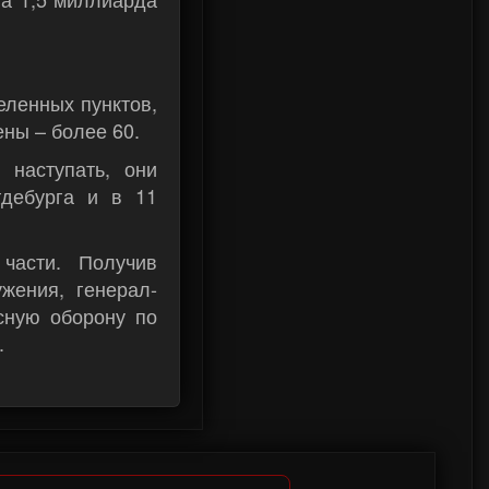
еленных пунктов,
ены – более 60.
наступать, они
гдебурга и в 11
части. Получив
жения, генерал-
сную оборону по
.