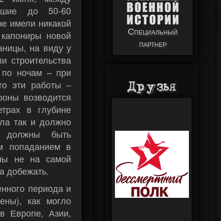
вшие до 50-60
не имели никакой
Специальный
 капониры новой
партнер
аницы, на виду у
и строительства
 по ночам – при
то эти работы –
Друзья
роны возводится
етрах в глубине
сла так и должно
ы должны быть
м попаданием в
ны не на самой
та добежать.
енного периода и
ены), как могло
в Европе, Азии,