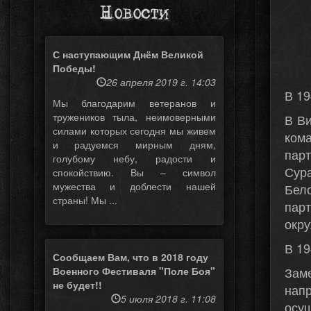
Новости
С наступающим Днём Великой
Победы!
26 апреля 2019 г. 14:03
В 19
Мы благодарим ветеранов и
тружеников тыла, неимоверными
В Ви
силами которых сегодня мы живем
ком
и радуемся мирным дням,
пар
голубому небу, радости и
Сур
спокойствию. Вы – символ
мужества и доблести нашей
Бел
страны! Мы ...
пар
окру
В 19
Сообщаем Вам, что в 2018 году
Зам
Военного Фестиваля "Поле Боя"
не будет!!
напр
5 июля 2018 г. 11:08
осу