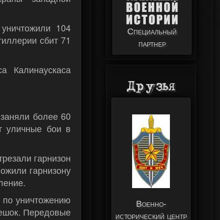
уничтожили 104
Специальный
тиллерии сбит 71
партнер
са Калинаускаса
Друзья
 заняли более 60
т уличные бои в
трезали гарнизон
ложили гарнизону
ление.
 по уничтожению
Военно-
мешок. Передовые
исторический центр
Музей техники