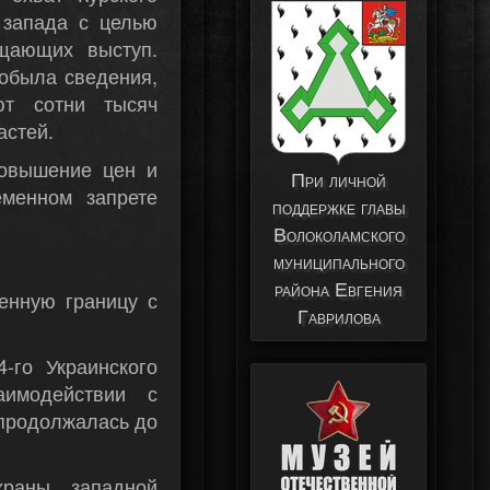
 запада с целью
щающих выступ.
добыла сведения,
ют сотни тысяч
астей.
повышение цен и
При личной
еменном запрете
поддержке главы
Волоколамского
муниципального
района Евгения
енную границу с
Гаврилова
-го Украинского
имодействии с
продолжалась до
храны западной