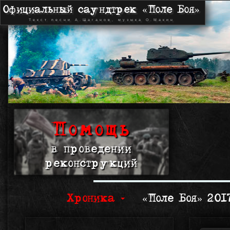
Официальный саундтрек «Поле Боя»
Текст песни А.Шаганов, музыка О.Макин
Помощь
в проведении
реконструкций
Хроника
«Поле Боя» 20