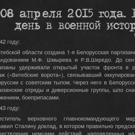
08 апреля 2015 года. 
день в военной исто
42 году:
тебской области создана 1-я Белорусская партизан
андованием М.Ф. Шмырева и Р.В.Шкредо. До сен
тизаны удерживали открытый участок фронта в 
аж («Витебские ворота»), связывавший оккупирова
оруссии с советским тылом. Через него в Белорус
тизанские отряды и диверсионные группы, шло сна
жением, боеприпасами.
43 году:
еститель верховного главнокомандующего ма
авил Сталину доклад, в котором правильно предск
ществления немцами действий, направленных на