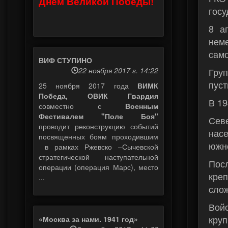
Днем Великой Победы!
гос
8 а
неме
само
ВИФ СТУПИНО
22 ноября 2017 г. 14:22
Гру
пуст
25 ноября 2017 года
ВИМК
Победа, ОВИК Гвардия
В 19
совместно с
Военным
Фестивалем "Поле Боя"
Сев
проводит реконструкцию событий
нас
посвященных боям проходившим
южно
в рамках Ржевско –Сычевской
стратегической наступательной
Посл
операции (операция Марс), место
креп
...
слож
Вой
круп
«Москва за нами. 1941 год»