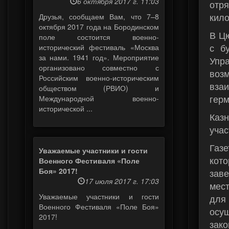
6 октября 2017 г. 11:03
отр
кило
Друзья, сообщаем Вам, что 7–8
октября 2017 года на Бородинском
В Ц
поле состоится военно-
с б
исторический фестиваль «Москва
за нами. 1941 год». Мероприятие
Упр
организовано совместно с
воз
Российским военно-историческим
вза
обществом (РВИО) и
герм
Международной военно-
исторической ...
Каз
учас
Газ
Уважаемые участники и гости
кот
Военного Фестиваля «Поле
Боя» 2017!
зав
17 июля 2017 г. 17:03
мес
Уважаемые участники и гости
для
Военного Фестиваля «Поле Боя»
осущ
2017!
зак