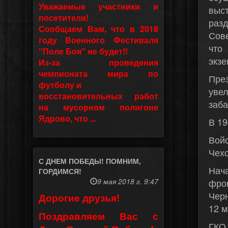
Уважаемые участники и
выс
посетители!
раз
Сообщаем Вам, что в 2018
Сов
году Военного Фестиваля
что
"Поле Боя" не будет!!
экзе
Из-за проведения
чемпионата мира по
Пре
футболу и
уве
восстановительных работ
заба
на мусорном полигоне
Ядрово, что ...
В 19
Вой
Чех
С ДНЕМ ПОБЕДЫ! ПОМНИМ,
Нач
ГОРДИМСЯ!
9 мая 2018 г. 9:47
фро
Чер
Дорогие друзья!
12 м
Поздравляем Вас с
ГКО