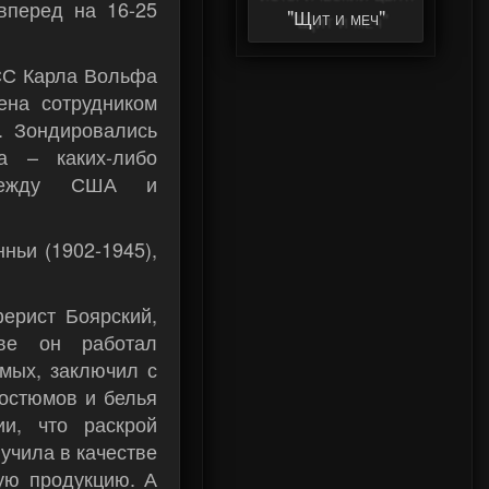
вперед на 16-25
Вадима Задорожного
"Щит и меч"
СС Карла Вольфа
на сотрудником
. Зондировались
а – каких-либо
й между США и
ньи (1902-1945),
ерист Боярский,
ове он работал
мых, заключил с
остюмов и белья
и, что раскрой
учила в качестве
ую продукцию. А