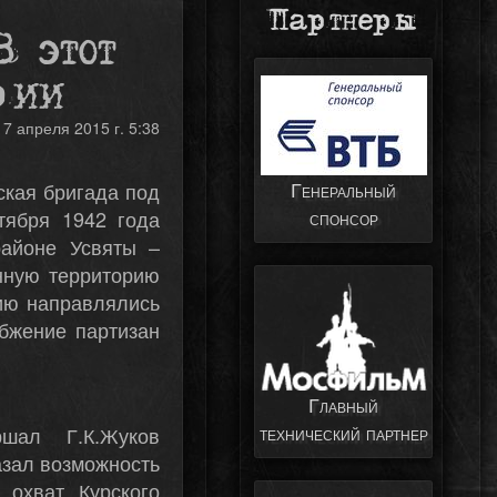
Партнеры
В этот
рии
17 апреля 2015 г. 5:38
Генеральный
ская бригада под
спонсор
тября 1942 года
районе Усвяты –
нную территорию
сию направлялись
бжение партизан
Главный
технический партнер
ршал Г.К.Жуков
азал возможность
 охват Курского