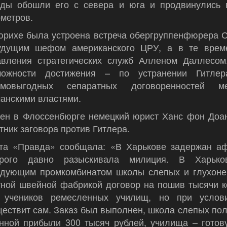
яды обошли его с севера и юга и продвинулись 
метров.
юрихе была устроена встреча обергруппенфюрера 
удущим шефом американского ЦРУ, а в те време
авления стратегических служб Алленом Даллесом
можности достижения – по устранении Гитлер
имовыгодных сепаратных договоренносте
анскими властями.
нен в Флоссенбюрге немецкий юрист Ханс фон Доан
тник заговора против Гитлера.
ета «Правда» сообщала: «В Харькове задержан аф
орого давно разыскивала милиция. В Харьк
едующим промкомбинатом школы слепых и глухоне
тной швейной фабрикой договор на пошив тысячи к
 учеников ремесленных училищ, но при услови
ествит сам. Заказ был выполнен, школа слепых пол
онной прибыли 300 тысяч рублей, училища – готов