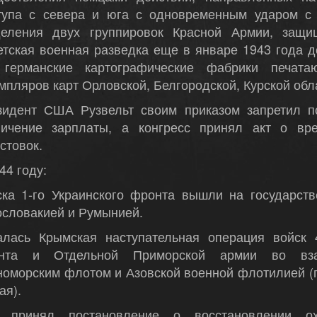
тупа с севера и юга с одновременным ударом с
деления двух группировок Красной Армии, защи
етская военная разведка еще в январе 1943 года 
 германские картографические фабрики печата
мпляров карт Орловской, Белгородской, Курской обл
зидент США Рузвельт своим приказом запретил 
личение зарплаты, а конгресс принял акт о вр
стовок.
44 году:
ска 1-го Украинского фронта вышли на государств
ословакией и Румынией.
алась Крымская наступательная операция войск 4
нта и Отдельной Приморской армии во вза
номорским флотом и Азовской военной флотилией (
ая).
 принял постановление о восстановлении о