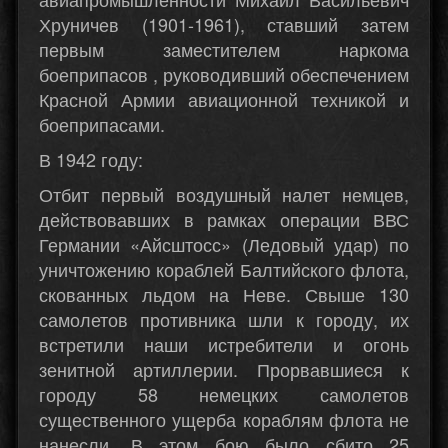
Хруничев (1901-1961), ставший затем
первым заместителем наркома
боеприпасов , руководивший обеспечением
Красной Армии авиационной техникой и
боеприпасами.
В 1942 году:
Отбит первый воздушный налет немцев,
действовавших в рамках операции ВВС
Германии «Айсштосс» (Ледовый удар) по
уничтожению кораблей Балтийского флота,
скованных льдом на Неве. Свыше 130
самолетов противника шли к городу, их
встретили наши истребители и огонь
зенитной артиллерии. Прорвавшиеся к
городу 58 немецких самолетов
существенного ущерба кораблям флота не
нанесли. В этом бою было сбито 25