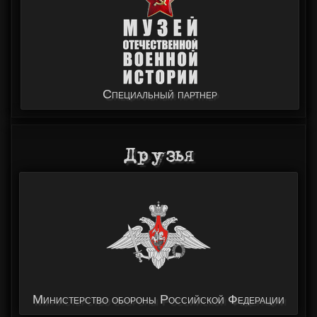
Специальный партнер
Друзья
Министерство обороны Российской Федерации
Международная федерация танкового биатлона