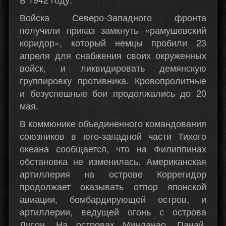
Войска Северо-Западного фронта
получили приказ замкнуть «рамушевский
коридор», который немцы пробили 23
апреля для снабжения своих окруженных
войск, и ликвидировать демянскую
группировку противника. Кровопролитные
и безуспешные бои продолжались до 20
мая.
В коммюнике объединенного командования
союзников в юго-западной части Тихого
океана сообщается, что на Филиппинах
обстановка не изменилась. Американская
артиллерия на острове Коррегидор
продолжает оказывать отпор японской
авиации, бомбардирующей остров, и
артиллерии, ведущей огонь с острова
Лусон. На островах Минданао, Панай,